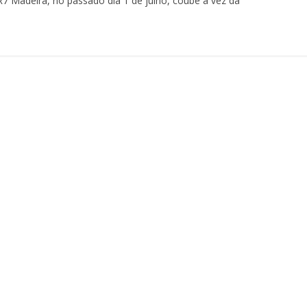
7 Madeira, no passado dia 1 de julho, coube a vez da