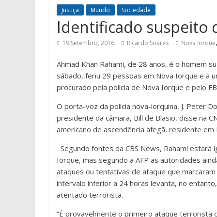
Justiça
Mundo
Sociedade
Identificado suspeito
19 Setembro, 2016
Ricardo Soares
Nova Iorque
Ahmad Khan Rahami, de 28 anos, é o homem sus
sábado, feriu 29 pessoas em Nova Iorque e a um
procurado pela polícia de Nova Iorque e pelo FB
O porta-voz da polícia nova-iorquina, J. Peter Do
presidente da câmara, Bill de Blasio, disse na 
americano de ascendência afegã, residente em N
Segundo fontes da CBS News, Rahami estará i
Iorque, mas segundo a AFP as autoridades ain
ataques ou tentativas de ataque que marcaram o
intervalo inferior a 24 horas levanta, no entan
atentado terrorista.
“É provavelmente o primeiro ataque terrorist