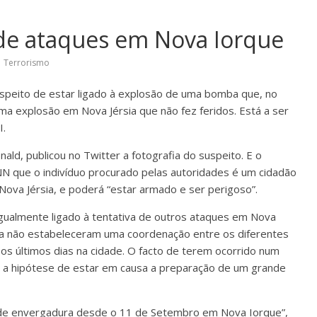
 de ataques em Nova Iorque
,
Terrorismo
peito de estar ligado à explosão de uma bomba que, no
a explosão em Nova Jérsia que não fez feridos. Está a ser
I.
nald, publicou no Twitter a fotografia do suspeito. E o
CNN que o indivíduo procurado pelas autoridades é um cidadão
ova Jérsia, e poderá “estar armado e ser perigoso”.
gualmente ligado à tentativa de outros ataques em Nova
da não estabeleceram uma coordenação entre os diferentes
s últimos dias na cidade. O facto de terem ocorrido num
to, a hipótese de estar em causa a preparação de um grande
a de envergadura desde o 11 de Setembro em Nova Iorque”,