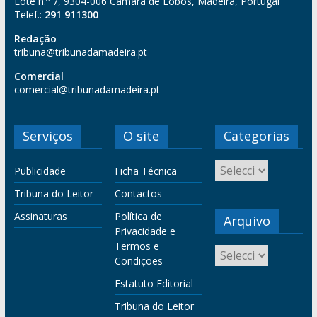
Lote n.º 7, 9304-006 Câmara de Lobos, Madeira, Portugal
Telef.:
291 911300
Redação
tribuna@tribunadamadeira.pt
Comercial
comercial@tribunadamadeira.pt
Serviços
O site
Categorias
Publicidade
Ficha Técnica
Tribuna do Leitor
Contactos
Assinaturas
Política de
Arquivo
Privacidade e
Termos e
Condições
Estatuto Editorial
Tribuna do Leitor