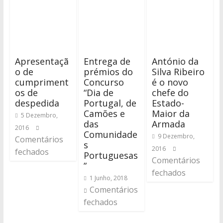
Apresentaçã
Entrega de
António da
o de
prémios do
Silva Ribeiro
cumpriment
Concurso
é o novo
os de
“Dia de
chefe do
despedida
Portugal, de
Estado-
Camões e
Maior da
5 Dezembro,
das
Armada
2016
Comunidade
9 Dezembro,
Comentários
s
2016
fechados
Portuguesas
Comentários
”
fechados
1 Junho, 2018
Comentários
fechados