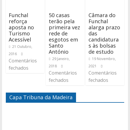
Funchal
50 casas
Câmara do
reforça
terão pela
Funchal
aposta no
primeira vez
alarga prazo
Turismo
rede de
das
Acessível
esgotos em
candidatura
Santo
s às bolsas
21 Outubro,
António
de estudo
2016
29 Janeiro,
19 Novembro,
Comentários
2018
2021
fechados
Comentários
Comentários
fechados
fechados
Capa Tribuna da Madeira