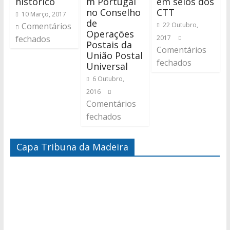
histórico
m Portugal
em selos dos
no Conselho
CTT
10 Março, 2017
de
Comentários
22 Outubro,
Operações
fechados
2017
Postais da
Comentários
União Postal
fechados
Universal
6 Outubro,
2016
Comentários
fechados
Capa Tribuna da Madeira