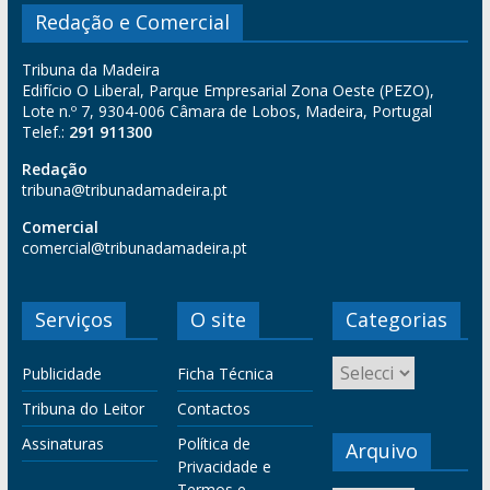
Redação e Comercial
Tribuna da Madeira
Edifício O Liberal, Parque Empresarial Zona Oeste (PEZO),
Lote n.º 7, 9304-006 Câmara de Lobos, Madeira, Portugal
Telef.:
291 911300
Redação
tribuna@tribunadamadeira.pt
Comercial
comercial@tribunadamadeira.pt
Serviços
O site
Categorias
Publicidade
Ficha Técnica
Tribuna do Leitor
Contactos
Assinaturas
Política de
Arquivo
Privacidade e
Termos e