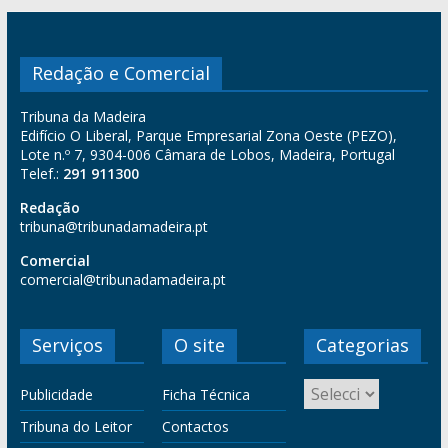
Redação e Comercial
Tribuna da Madeira
Edifício O Liberal, Parque Empresarial Zona Oeste (PEZO),
Lote n.º 7, 9304-006 Câmara de Lobos, Madeira, Portugal
Telef.:
291 911300
Redação
tribuna@tribunadamadeira.pt
Comercial
comercial@tribunadamadeira.pt
Serviços
O site
Categorias
Publicidade
Ficha Técnica
Tribuna do Leitor
Contactos