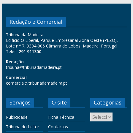
Redação e Comercial
Tribuna da Madeira
Edifício O Liberal, Parque Empresarial Zona Oeste (PEZO),
Lote n.º 7, 9304-006 Câmara de Lobos, Madeira, Portugal
Telef.:
291 911300
Redação
tribuna@tribunadamadeira.pt
Comercial
comercial@tribunadamadeira.pt
Serviços
O site
Categorias
Publicidade
Ficha Técnica
Tribuna do Leitor
Contactos