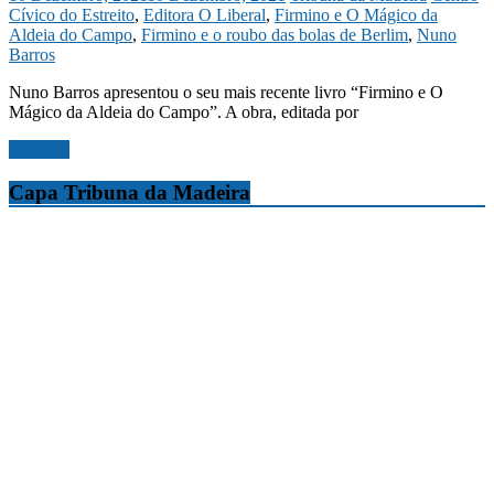
Cívico do Estreito
,
Editora O Liberal
,
Firmino e O Mágico da
Aldeia do Campo
,
Firmino e o roubo das bolas de Berlim
,
Nuno
Barros
Nuno Barros apresentou o seu mais recente livro “Firmino e O
Mágico da Aldeia do Campo”. A obra, editada por
Ler mais
Capa Tribuna da Madeira