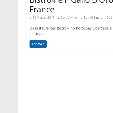
France
,
19 Março, 2017
Sara Silvino
Benoît Sinthon
Goût
Os restaurantes Bistrô4, no PortoBay Liberdade e Il
participar
Ler mais