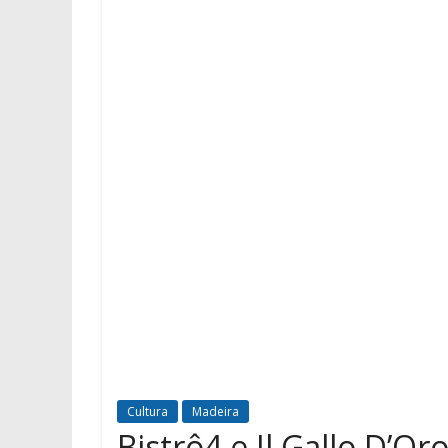
Cultura
Madeira
Bistrô4 e Il Gallo D’O