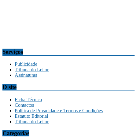
n.º 7, 9304-006 Câmara de Lobos, Madeira, Portugal
Telef.:
291 911300
Redação
tribuna@tribunadamadeira.pt
Comercial
comercial@tribunadamadeira.pt
Serviços
Publicidade
Tribuna do Leitor
Assinaturas
O site
Ficha Técnica
Contactos
Política de Privacidade e Termos e Condições
Estatuto Editorial
Tribuna do Leitor
Categorias