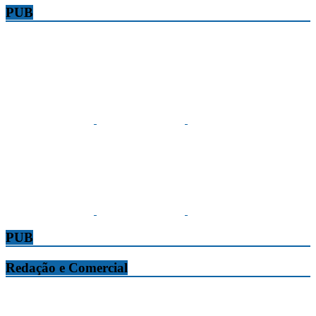
PUB
PUB
Redação e Comercial
Tribuna da Madeira
Edifício O Liberal, Parque Empresarial Zona Oeste (PEZO), Lote