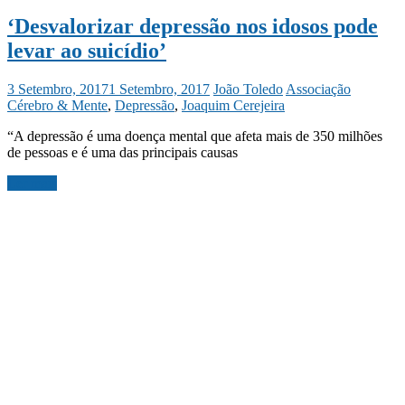
‘Desvalorizar depressão nos idosos pode
levar ao suicídio’
3 Setembro, 2017
1 Setembro, 2017
João Toledo
Associação
Cérebro & Mente
,
Depressão
,
Joaquim Cerejeira
“A depressão é uma doença mental que afeta mais de 350 milhões
de pessoas e é uma das principais causas
Ler mais