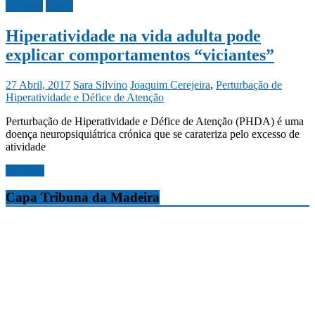
Portugal
Saúde
Hiperatividade na vida adulta pode
explicar comportamentos “viciantes”
27 Abril, 2017
Sara Silvino
Joaquim Cerejeira
,
Perturbação de
Hiperatividade e Défice de Atenção
Perturbação de Hiperatividade e Défice de Atenção (PHDA) é uma
doença neuropsiquiátrica crónica que se carateriza pelo excesso de
atividade
Ler mais
Capa Tribuna da Madeira