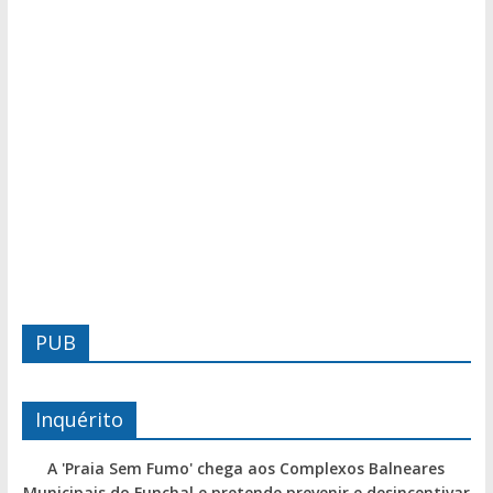
PUB
Inquérito
A 'Praia Sem Fumo' chega aos Complexos Balneares
Municipais do Funchal e pretende prevenir e desincentivar