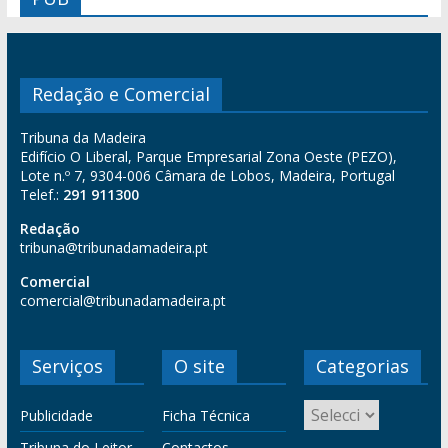
Redação e Comercial
Tribuna da Madeira
Edifício O Liberal, Parque Empresarial Zona Oeste (PEZO),
Lote n.º 7, 9304-006 Câmara de Lobos, Madeira, Portugal
Telef.:
291 911300
Redação
tribuna@tribunadamadeira.pt
Comercial
comercial@tribunadamadeira.pt
Serviços
O site
Categorias
Publicidade
Ficha Técnica
Tribuna do Leitor
Contactos