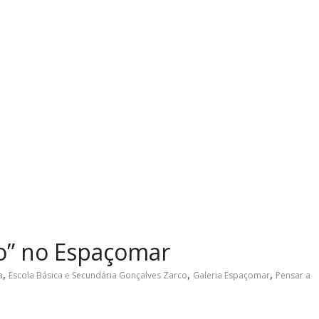
ão” no Espaçomar
,
,
,
a
Escola Básica e Secundária Gonçalves Zarco
Galeria Espaçomar
Pensar a