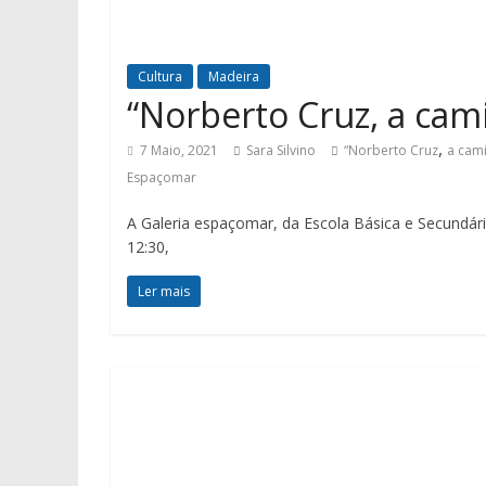
Cultura
Madeira
“Norberto Cruz, a cam
,
7 Maio, 2021
Sara Silvino
“Norberto Cruz
a cami
Espaçomar
A Galeria espaçomar, da Escola Básica e Secundári
12:30,
Ler mais