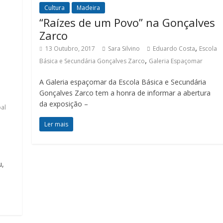
Cultura
Madeira
“Raízes de um Povo” na Gonçalves
Zarco
,
13 Outubro, 2017
Sara Silvino
Eduardo Costa
Escola
,
Básica e Secundária Gonçalves Zarco
Galeria Espaçomar
A Galeria espaçomar da Escola Básica e Secundária
Gonçalves Zarco tem a honra de informar a abertura
da exposição –
al
Ler mais
u,