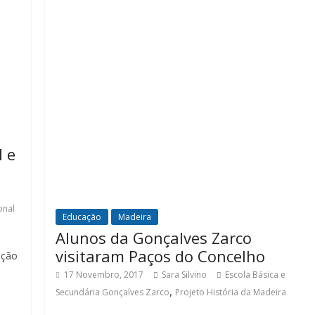
l e
onal
Educação
Madeira
Alunos da Gonçalves Zarco
visitaram Paços do Concelho
eção
17 Novembro, 2017
Sara Silvino
Escola Básica e
,
Secundária Gonçalves Zarco
Projeto História da Madeira