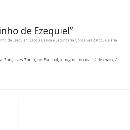
inho de Ezequiel”
,
,
nho de Ezequiel”
Escola Básica e Secundária Gonçalves Zarco
Galeria
a Gonçalves Zarco, no Funchal, inaugura, no dia 14 de maio, às