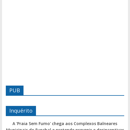
PUB
Inquérito
A 'Praia Sem Fumo' chega aos Complexos Balneares
Municipais do Funchal e pretende prevenir e desincentivar