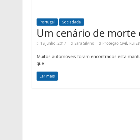
Portugal
Sociedade
Um cenário de morte 
,
18 Junho, 2017
Sara Silvino
Proteção Civil
Rui Es
Muitos automóveis foram encontrados esta manhã,
que
Ler mais