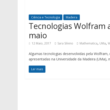
Ciência e Tecnologia
Madeira
Tecnologias Wolfram 
maio
,
,
12 Maio, 2017
Sara Silvino
Mathematica
UMa
W
Algumas tecnologias desenvolvidas pela Wolfram
apresentadas na Universidade da Madeira (UMa),
Ler mais