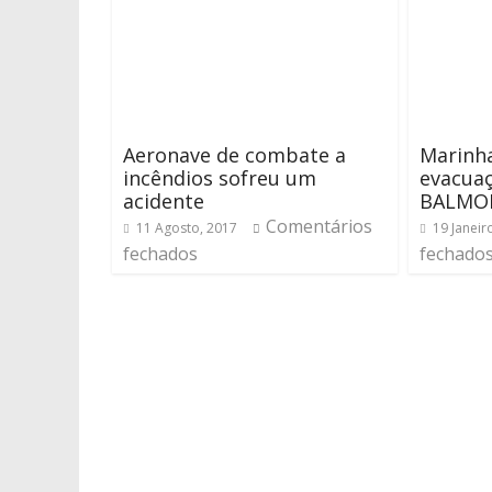
Aeronave de combate a
Marinh
incêndios sofreu um
evacuaç
acidente
BALMO
Comentários
11 Agosto, 2017
19 Janeir
fechados
fechado