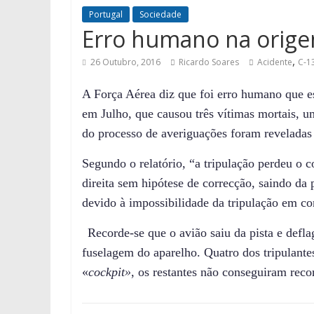
Portugal
Sociedade
Erro humano na orige
,
26 Outubro, 2016
Ricardo Soares
Acidente
C-1
A Força Aérea
diz que foi
erro humano
que e
em
J
ulho, que causou três vítimas mortais, um
do
processo de averiguações
foram
reveladas 
Segundo o relatório,
“a tripulação perdeu o c
direita sem hipótese de corre
c
ção, saindo da 
devido à impossibilidade da tripulação em co
Recorde-se que o
avião saiu da pista
e
defla
fuselagem
do aparelho
.
Q
uatro dos tripulant
«
cockpit
»
, os restantes não conseguiram reco