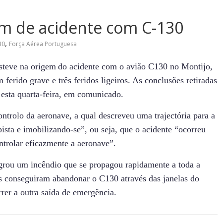
m de acidente com C-130
,
30
Força Aérea Portuguesa
steve na origem
d
o acidente
com o avião
C130 no Montijo,
 ferido grave e três feridos ligeiros.
As conclusões retiradas
esta quarta-feira, em comunicado.
ontrolo da aeronave, a qual descreveu uma traje
c
tória para a
pista e imobilizando-se”,
ou seja,
que o acidente “ocorreu
ntrolar eficazmente a aeronave”.
grou um incêndio que se propagou rapidamente a
toda a
es conseguiram abandonar o C130 através das janelas do
rrer a outra saída de emergência.