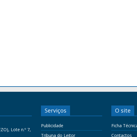
Serviços
O site
Publicidade
Ficha Técnic
ZO), Lote n.º 7,
Tribuna do Leitor
Contactos