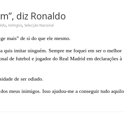
m”, diz Ronaldo
,
,
aldo
Inimigos
Selecção Nacional
ige mais” de si do que ele mesmo.
ca quis imitar ninguém. Sempre me foquei em ser o melhor
ional
de futebol e jogador do Real Madrid
em declarações à
idade de ser odiado.
 dos meus inimigos. Isso ajudou-me a conseguir tudo aquilo