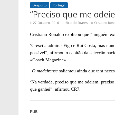
Desporto
Portugal
“Preciso que me odeie
27 Outubro, 2016
Ricardo Soares
Cristiano Ron
Cristiano Ronaldo explicou que “ninguém ex
“
Cresci a admirar Figo e Rui Costa, mas nun
possível”, afirmou o capitão da sele
c
ção nac
«Coach Magazine».
O madeirense
salientou ainda que
tem
necess
“
Na verdade, preciso que me odeiem, preciso
que ganhei”,
afirmou CR7.
PUB