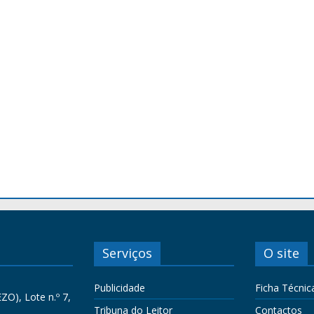
Serviços
O site
Publicidade
Ficha Técnic
ZO), Lote n.º 7,
Tribuna do Leitor
Contactos