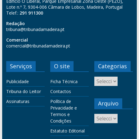
Edifício O Liberal, Parque Empresarial Zona Oeste (PEZO),
Lote n.º 7, 9304-006 Câmara de Lobos, Madeira, Portugal
Telef.:
291 911300
Redação
tribuna@tribunadamadeira.pt
Comercial
comercial@tribunadamadeira.pt
Serviços
O site
Categorias
Publicidade
Ficha Técnica
Tribuna do Leitor
Contactos
Assinaturas
Política de
Arquivo
Privacidade e
Termos e
Condições
Estatuto Editorial