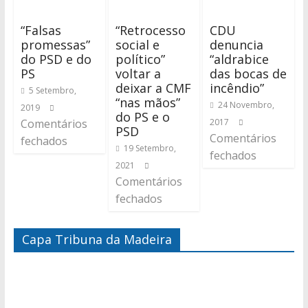
“Falsas
“Retrocesso
CDU
promessas”
social e
denuncia
do PSD e do
político”
“aldrabice
PS
voltar a
das bocas de
deixar a CMF
incêndio”
5 Setembro,
“nas mãos”
24 Novembro,
2019
do PS e o
Comentários
2017
PSD
Comentários
fechados
19 Setembro,
fechados
2021
Comentários
fechados
Capa Tribuna da Madeira