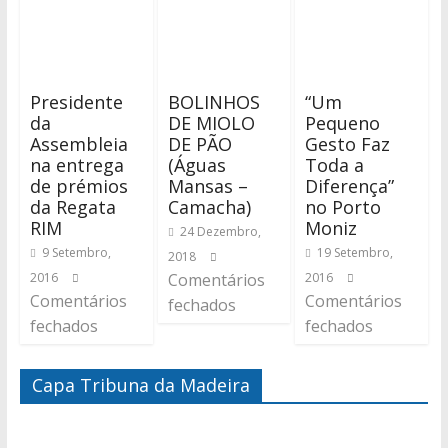
Presidente
BOLINHOS
“Um
da
DE MIOLO
Pequeno
Assembleia
DE PÃO
Gesto Faz
na entrega
(Águas
Toda a
de prémios
Mansas –
Diferença”
da Regata
Camacha)
no Porto
RIM
Moniz
24 Dezembro,
9 Setembro,
19 Setembro,
2018
2016
Comentários
2016
Comentários
Comentários
fechados
fechados
fechados
Capa Tribuna da Madeira