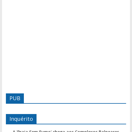
PUB
Inquérito
A 'Praia Sem Fumo' chega aos Complexos Balneares