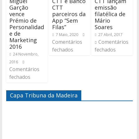
Miguel
CTT e Banco
CTT lançam
Garção
CTT
emissão
vence
parceiros da
filatélica de
Prémio de
App “Sem
Mário
Personalidad
Filas”
Soares
e de
7 Maio, 2020
27 Abril, 2017
Marketing
Comentários
Comentários
2016
fechados
fechados
24 Novembro,
2016
Comentários
fechados
Capa Tribuna da Madeira