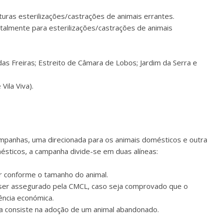
turas esterilizações/castrações de animais errantes.
otalmente para esterilizações/castrações de animais
das Freiras; Estreito de Câmara de Lobos; Jardim da Serra e
Vila Viva).
mpanhas, uma direcionada para os animais domésticos e outra
ésticos, a campanha divide-se em duas alíneas:
ir conforme o tamanho do animal.
e ser assegurado pela CMCL, caso seja comprovado que o
ência económica.
a consiste na adoção de um animal abandonado.