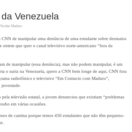
 da Venezuela
Nicolas Maduro
 a CNN de manipular uma denúncia de uma estudante sobre desmaios
se ontem que quer o canal televisivo norte-americano “fora da
am de manipular (essa denúncia), mas não podem manipular, é um
ta o nariz na Venezuela, quero a CNN bem longe de aqui, CNN fora
ograma radiofónico e televisivo “Em Contacto com Maduro”,
a juventude.
pela televisão estatal, a jovem denunciou que existiam “problemas
roubo em várias ocasiões.
mos de cantina porque temos 450 estudantes que não têm pequeno-
e.