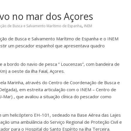
lvo no mar dos Açores
,
ção de Busca e Salvamento Marítimo de Espanha
INEM
nação de Busca e Salvamento Marítimo de Espanha e o INEM
istir um pescador espanhol que apresentava quadro
se a bordo do navio de pesca ” Loucenzas”, com bandeira de
m) a oeste da ilha Faial, Açores.
pela Marinha, através do Centro de Coordenação de Busca e
lgada), em estreita articulação com o INEM – Centro de
ar) , que avaliou a situação clínica do pescador como
de um helicóptero EH-101, sedeado na Base Aérea das Lajes
ração uma ambulância do Serviço Regional de Proteção Civil e
or para o Hospital do Santo Espírito na ilha Terceira.