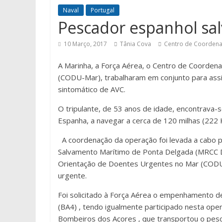
Naval
Portugal
Pescador espanhol sa
10 Março, 2017
Tânia Cova
Centro de Coordena
A Marinha, a Força Aérea, o Centro de Coorde
(CODU-Mar), trabalharam em conjunto para ass
sintomático de AVC.
O tripulante, de 53 anos de idade, encontrava-
Espanha, a navegar a cerca de 120 milhas (222 K
A coordenação da operação foi levada a cabo 
Salvamento Marítimo de Ponta Delgada (MRCC De
Orientação de Doentes Urgentes no Mar (CODU-M
urgente.
Foi solicitado à Força Aérea o empenhamento 
(BA4) , tendo igualmente participado nesta ope
Bombeiros dos Açores , que transportou o pescad