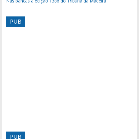
Nas bancas a edição 1386 do Tribuna da Madeira
PUB
PUB