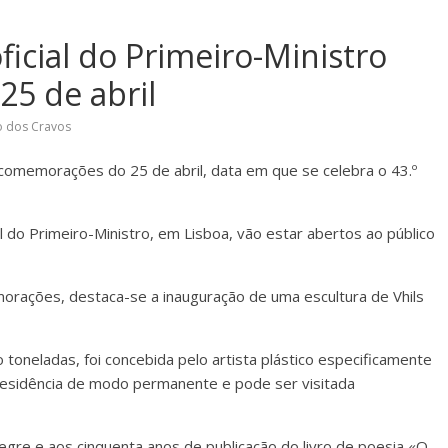
ficial do Primeiro-Ministro
25 de abril
o dos Cravos
comemorações do 25 de abril, data em que se celebra o 43.º
ial do Primeiro-Ministro, em Lisboa, vão estar abertos ao público
rações, destaca-se a inauguração de uma escultura de Vhils
 toneladas, foi concebida pelo artista plástico especificamente
a residência de modo permanente e pode ser visitada
re e aos cinquenta anos de publicação do livro de poesia «O