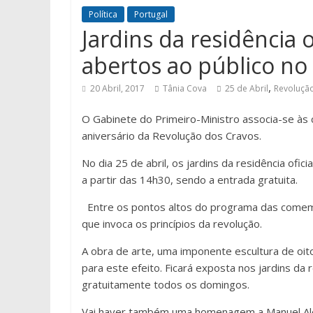
Política
Portugal
Jardins da residência o
abertos ao público no 
,
20 Abril, 2017
Tânia Cova
25 de Abril
Revoluçã
O Gabinete do Primeiro-Ministro associa-se às 
aniversário da Revolução dos Cravos.
No dia 25 de abril, os jardins da residência ofic
a partir das 14h30, sendo a entrada gratuita.
Entre os pontos altos do programa das comemo
que invoca os princípios da revolução.
A obra de arte, uma imponente escultura de oito
para este efeito. Ficará exposta nos jardins d
gratuitamente todos os domingos.
Vai haver também uma homenagem a Manuel Aleg