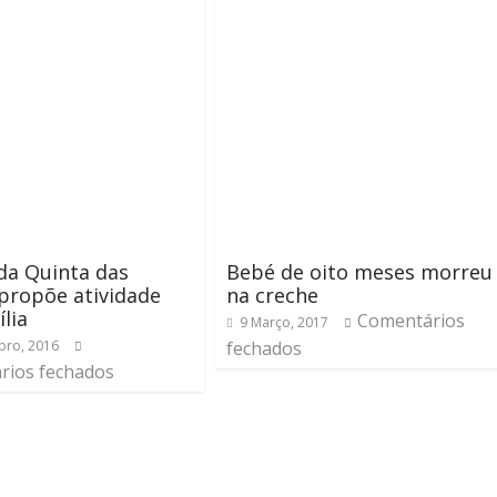
da Quinta das
Bebé de oito meses morreu
propõe atividade
na creche
lia
Comentários
9 Março, 2017
bro, 2016
fechados
rios fechados