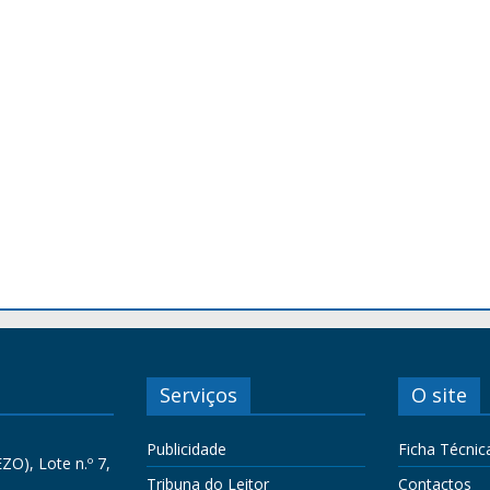
Serviços
O site
Publicidade
Ficha Técnic
ZO), Lote n.º 7,
Tribuna do Leitor
Contactos