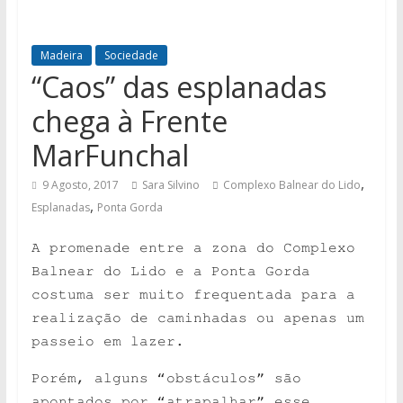
Madeira
Sociedade
“Caos” das esplanadas
chega à Frente
MarFunchal
,
9 Agosto, 2017
Sara Silvino
Complexo Balnear do Lido
,
Esplanadas
Ponta Gorda
A promenade entre a zona do Complexo
Balnear do Lido e a Ponta Gorda
costuma ser muito frequentada para a
realização de caminhadas ou apenas um
passeio em lazer.
Porém, alguns “obstáculos” são
apontados por “atrapalhar” esse