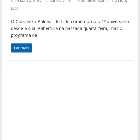
24 Março, 2017
Sara Silvino
Complexo Balnear do Lido
Lido
O Complexo Balnear do Lido comemorou o 1º aniversário
desde a sua reabertura na passada quarta-feira, mas o
programa de
Ler mais