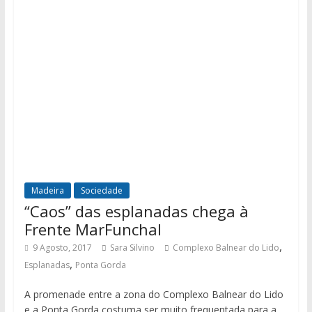
Madeira
Sociedade
“Caos” das esplanadas chega à
Frente MarFunchal
,
9 Agosto, 2017
Sara Silvino
Complexo Balnear do Lido
,
Esplanadas
Ponta Gorda
A promenade entre a zona do Complexo Balnear do Lido
e a Ponta Gorda costuma ser muito frequentada para a