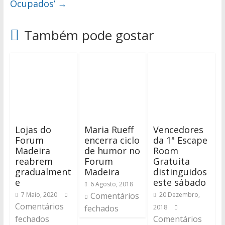
Ocupados’
→
Também pode gostar
Lojas do
Maria Rueff
Vencedores
Forum
encerra ciclo
da 1ª Escape
Madeira
de humor no
Room
reabrem
Forum
Gratuita
gradualment
Madeira
distinguidos
e
este sábado
6 Agosto, 2018
7 Maio, 2020
Comentários
20 Dezembro,
Comentários
fechados
2018
fechados
Comentários