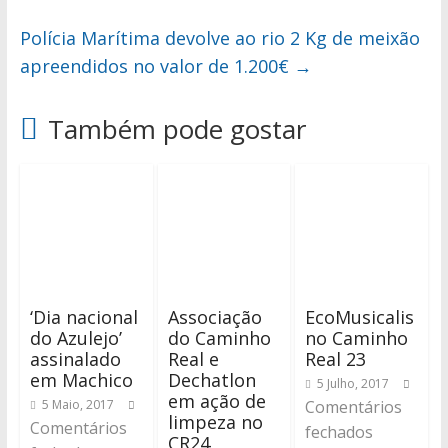
Polícia Marítima devolve ao rio 2 Kg de meixão
apreendidos no valor de 1.200€
→
Também pode gostar
‘Dia nacional
Associação
EcoMusicalis
do Azulejo’
do Caminho
no Caminho
assinalado
Real e
Real 23
em Machico
Dechatlon
5 Julho, 2017
em ação de
5 Maio, 2017
Comentários
limpeza no
Comentários
fechados
CR24