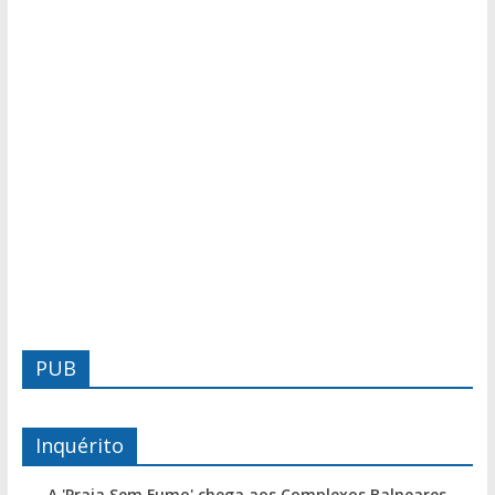
PUB
Inquérito
A 'Praia Sem Fumo' chega aos Complexos Balneares