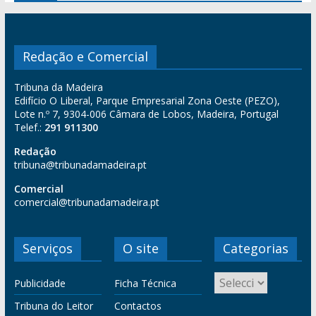
Redação e Comercial
Tribuna da Madeira
Edifício O Liberal, Parque Empresarial Zona Oeste (PEZO),
Lote n.º 7, 9304-006 Câmara de Lobos, Madeira, Portugal
Telef.:
291 911300
Redação
tribuna@tribunadamadeira.pt
Comercial
comercial@tribunadamadeira.pt
Serviços
O site
Categorias
Publicidade
Ficha Técnica
Tribuna do Leitor
Contactos