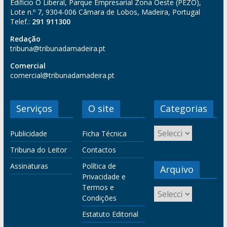
Edifício O Liberal, Parque Empresarial Zona Oeste (PEZO),
Lote n.º 7, 9304-006 Câmara de Lobos, Madeira, Portugal
Telef.:
291 911300
Redação
tribuna@tribunadamadeira.pt
Comercial
comercial@tribunadamadeira.pt
Serviços
O site
Categorias
Publicidade
Ficha Técnica
Tribuna do Leitor
Contactos
Assinaturas
Política de
Arquivo
Privacidade e
Termos e
Condições
Estatuto Editorial