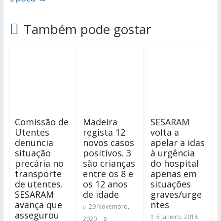
Também pode gostar
Comissão de
Madeira
SESARAM
Utentes
regista 12
volta a
denuncia
novos casos
apelar a idas
situação
positivos. 3
à urgência
precária no
são crianças
do hospital
transporte
entre os 8 e
apenas em
de utentes.
os 12 anos
situações
SESARAM
de idade
graves/urge
avança que
ntes
29 Novembro,
assegurou
5 Janeiro, 2018
2020