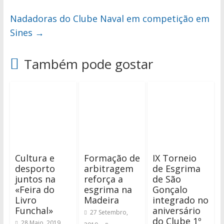
Nadadoras do Clube Naval em competição em
Sines
→
Também pode gostar
Cultura e
Formação de
IX Torneio
desporto
arbitragem
de Esgrima
juntos na
reforça a
de São
«Feira do
esgrima na
Gonçalo
Livro
Madeira
integrado no
Funchal»
aniversário
27 Setembro,
do Clube 1º
28 Maio, 2019