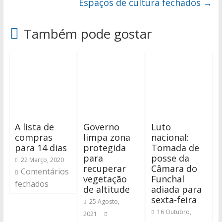
Espaços de cultura fechados
→
Também pode gostar
A lista de
Governo
Luto
compras
limpa zona
nacional:
para 14 dias
protegida
Tomada de
para
posse da
22 Março, 2020
recuperar
Câmara do
Comentários
vegetação
Funchal
fechados
de altitude
adiada para
sexta-feira
25 Agosto,
16 Outubro,
2021