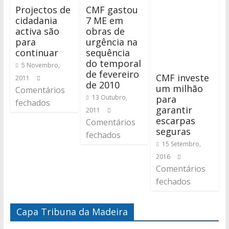
Projectos de
CMF gastou
cidadania
7 ME em
activa são
obras de
para
urgência na
continuar
sequência
do temporal
5 Novembro,
de fevereiro
CMF investe
2011
de 2010
um milhão
Comentários
para
13 Outubro,
fechados
garantir
2011
escarpas
Comentários
seguras
fechados
15 Setembro,
2016
Comentários
fechados
Capa Tribuna da Madeira