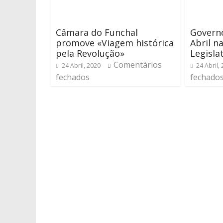
Câmara do Funchal
Govern
promove «Viagem histórica
Abril n
pela Revolução»
Legisla
Comentários
24 Abril, 2020
24 Abril,
fechados
fechado