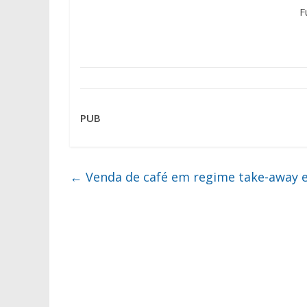
F
PUB
←
Venda de café em regime take-away 