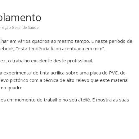
solamento
ireção Geral de Saúde
balhar em vários quadros ao mesmo tempo. E neste período de
cebook, “esta tendência ficou acentuada em mim”.
z, o trabalho excelente deste profissional.
xperimental de tinta acrílica sobre uma placa de PVC, de
evo pictórico com a técnica de alto relevo que este material
timo quadro.
res um momento de trabalho no seu ateliê. E mostra as suas