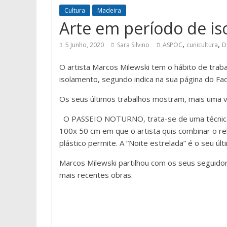
Cultura
Madeira
Arte em período de i
,
,
5 Junho, 2020
Sara Silvino
ASPOC
cunicultura
D
O artista Marcos Milewski tem o hábito de tra
isolamento, segundo indica na sua página do Fa
Os seus últimos trabalhos mostram, mais uma ve
O PASSEIO NOTURNO, trata-se de uma técnica e
100x 50 cm em que o artista quis combinar o rel
plástico permite. A “Noite estrelada” é o seu úl
Marcos Milewski partilhou com os seus seguido
mais recentes obras.