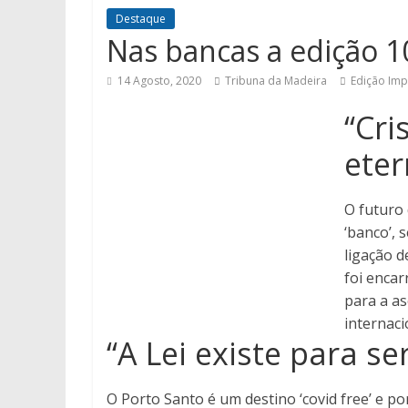
Destaque
Nas bancas a edição 1
14 Agosto, 2020
Tribuna da Madeira
Edição Imp
“Cri
eter
O futuro 
‘banco’, 
ligação d
foi encar
para a as
internaci
“A Lei existe para s
O Porto Santo é um destino ‘covid free’ e por