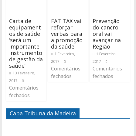
Carta de
FAT TAX vai
Prevenção
equipament
reforçar
do cancro
os de saúde
verbas para
oral vai
‘será um
a promoção
avançar na
importante
da saúde
Região
instrumento
1 Fevereiro,
1 Fevereiro,
de gestão da
2017
2017
saúde’
Comentários
Comentários
13 Fevereiro,
fechados
fechados
2017
Comentários
fechados
Capa Tribuna da Madeira