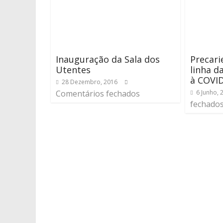
Inauguração da Sala dos
Precari
Utentes
linha d
à COVI
28 Dezembro, 2016
Comentários fechados
6 Junho, 
fechado