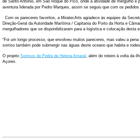
de Santo António, em São Roque do Pico, onde a atividade de mergulho é prat
aventura liderada por Pedro Marques, assim se seguiu que com os pedidos
Com os pareceres favoritos, a MiratecArts agradece às equipes da Secret
Direção-Geral da Autoridade Marítima / Capitania do Porto da Horta e Câm
mergulhadores que se disponibilizaram para a logística e colocação desta 
“Foi um longo processo, que envolveu muitos pareceres, mas valeu a pena 
sorriso também pode submergir nas águas deste oceano que habita e rodeia
O projeto
Sorrisos de Pedra de Helena Amaral
, além do roteiro à volta da 
Açores.