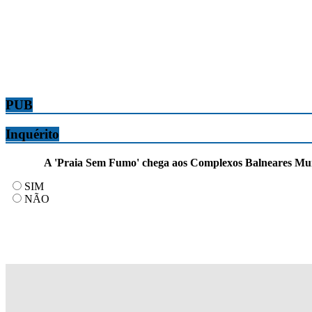
PUB
Inquérito
A 'Praia Sem Fumo' chega aos Complexos Balneares Munic
SIM
NÃO