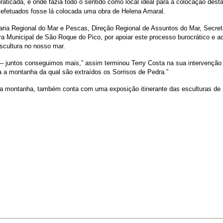
icada, e onde fazia todo o sentido como local ideal para a colocação desta a
 efetuados fosse lá colocada uma obra de Helena Amaral.
aria Regional do Mar e Pescas, Direção Regional de Assuntos do Mar, Secreta
ara Municipal de São Roque do Pico, por apoiar este processo burocrático e
escultura no nosso mar.
– juntos conseguimos mais,” assim terminou Terry Costa na sua intervenção a
 a montanha da qual são extraídos os Sorrisos de Pedra.”
ilha montanha, também conta com uma exposição itinerante das esculturas de H