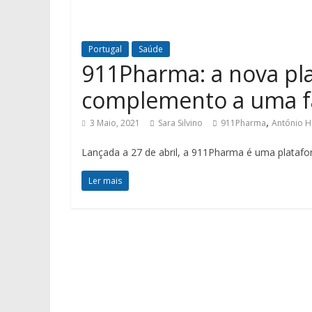
Portugal
Saúde
911Pharma: a nova pl
complemento a uma fa
,
3 Maio, 2021
Sara Silvino
911Pharma
António H
Lançada a 27 de abril, a 911Pharma é uma platafor
Ler mais